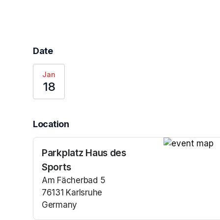
Date
Jan
18
Location
Parkplatz Haus des
(opens in a n
Sports
Am Fächerbad 5
76131 Karlsruhe
Germany
(opens in a new tab)