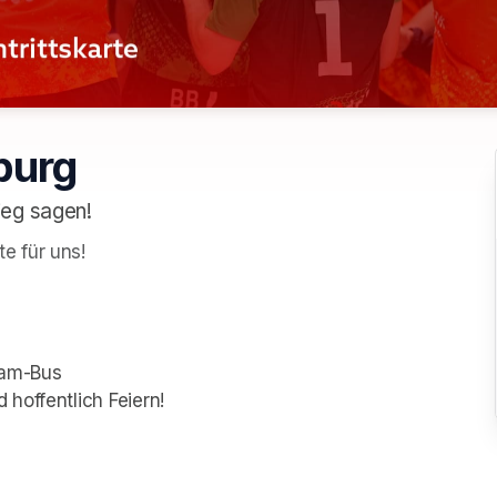
burg
ieg sagen!
e für uns!
eam-Bus
hoffentlich Feiern!